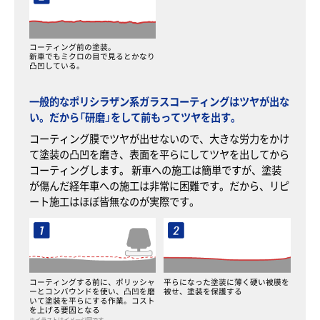
コーティング前の塗装。
新車でもミクロの目で見るとかなり
凸凹している。
一般的なポリシラザン系ガラスコーティングはツヤが出な
い。だから「研磨」をして前もってツヤを出す。
コーティング膜でツヤが出せないので、大きな労力をかけ
て塗装の凸凹を磨き、表面を平らにしてツヤを出してから
コーティングします。 新車への施工は簡単ですが、塗装
が傷んだ経年車への施工は非常に困難です。だから、リピ
ート施工はほぼ皆無なのが実際です。
コーティングする前に、ポリッシャ
平らになった塗装に薄く硬い被膜を
ーとコンバウンドを使い、凸凹を磨
被せ、塗装を保護する
いて塗装を平らにする作業。コスト
を上げる要因となる
※イラストはイメージ図です。