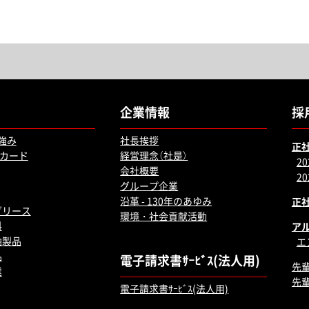
企業情報
採
強み
社長挨拶
正
油カード
経営理念（社是）
2
会社概要
20
グループ企業
沿革 - 130年のあゆみ
正
グリース
環境・社会貢献活動
料
ア
油製品
エ
品
電子請求書ｻｰﾋﾞｽ(法人用)
先
業
先
電子請求書ｻｰﾋﾞｽ(法人用)