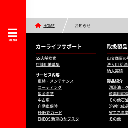
HOME
お知らせ
カーライフサポート
取扱製品
SS店舗検索
山文商事の
店舗用地募集
法人用 給
納入実績
サービス内容
車検・メンテナンス
製品紹介
コーティング
潤滑油・
鈑金塗装
産業用燃
中古車
その他石
自動車保険
溶剤化成
ENEOSカード
省エネ事
ENEOS 新車のサブスク
その他